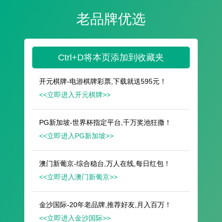
遥想公瑾当年，小乔初嫁了，雄姿英发。
羽扇纶巾，谈笑间，樯橹灰飞烟灭。
故国神游，多情应笑我，早生华发。
人生如梦，一尊还酹江月。